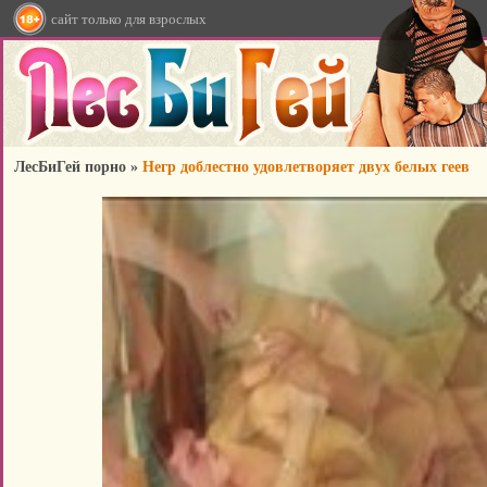
сайт только для взрослых
ЛесБиГей порно
»
Негр доблестно удовлетворяет двух белых геев