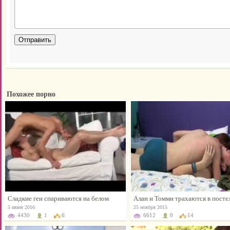
Похожее порно
Сладкие геи спариваются на белом
Алан и Томми трахаются в постел
диванчике
пока родаков нет дома, и пока им
5 июня 2016
25 ноября 2015
парят! )
4430
1
6
6612
0
14