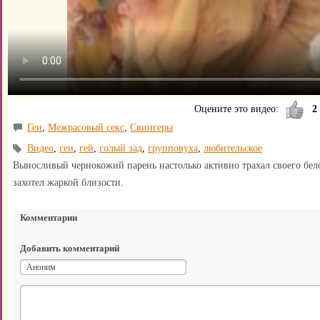
Оцените это видео:
2
Геи
,
Межрасовый секс
,
Свингеры
Видео
,
геи
,
гей
,
голый зад
,
групповуха
,
любительское
Выносливый чернокожий парень настолько активно трахал своего белог
захотел жаркой близости.
Комментарии
Добавить комментарий