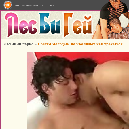
сайт только для взрослых
ЛесБиГей порно
»
Совсем молодые, но уже знают как трахаться