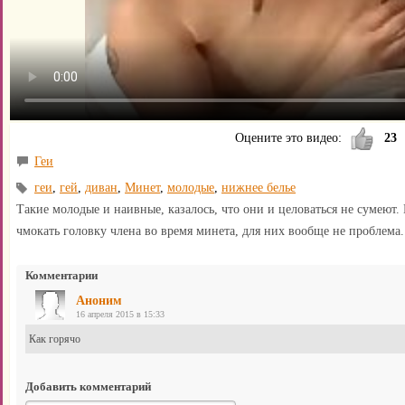
Оцените это видео:
23
Геи
геи
,
гей
,
диван
,
Минет
,
молодые
,
нижнее белье
Такие молодые и наивные, казалось, что они и целоваться не сумеют.
чмокать головку члена во время минета, для них вообще не проблема.
Комментарии
Аноним
16 апреля 2015 в 15:33
Как горячо
Добавить комментарий