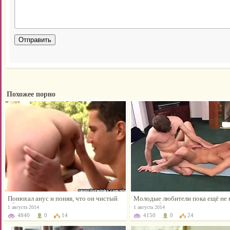
Похожее порно
Понюхал анус и поняв, что он чистый
Молодые любители пока ещё не
облизал его
свою любимую позу
1 августа 2014
1 августа 2014
4840
0
14
4150
0
24