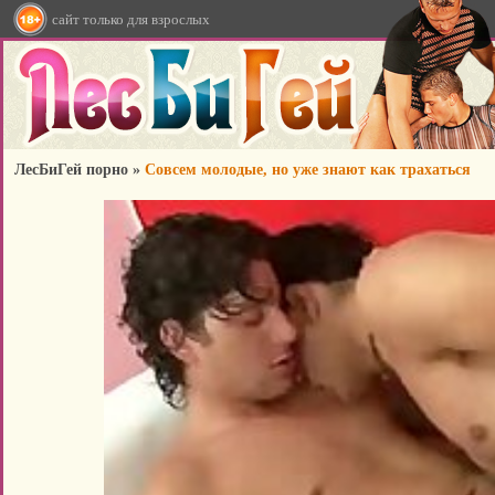
сайт только для взрослых
ЛесБиГей порно
»
Совсем молодые, но уже знают как трахаться