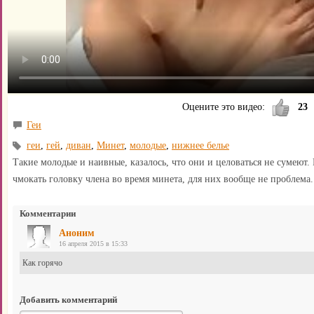
Оцените это видео:
23
Геи
геи
,
гей
,
диван
,
Минет
,
молодые
,
нижнее белье
Такие молодые и наивные, казалось, что они и целоваться не сумеют.
чмокать головку члена во время минета, для них вообще не проблема.
Комментарии
Аноним
16 апреля 2015 в 15:33
Как горячо
Добавить комментарий